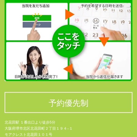
予約優先制
北花田駅 １番出口より徒步5分
大阪府堺市北区北花田町２丁目１９４−１
モアクレスト北花田１０１号