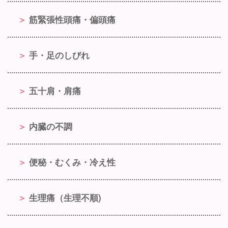
筋緊張性頭痛・偏頭痛
手・足のしびれ
五十肩・肩痛
内臓の不調
便秘・むくみ・冷え性
生理痛（生理不順)