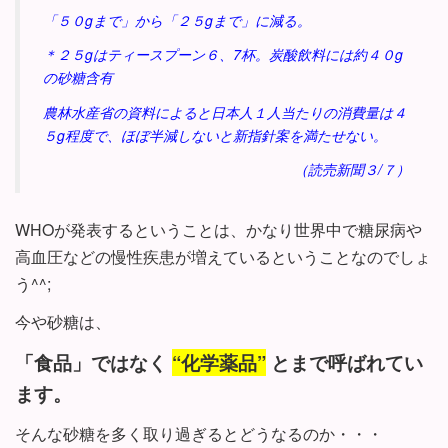
「５０gまで」から「２５gまで」に減る。
＊２５gはティースプーン６、7杯。炭酸飲料には約４０g
の砂糖含有
農林水産省の資料によると日本人１人当たりの消費量は４
５g程度で、ほぼ半減しないと新指針案を満たせない。
（読売新聞３/７）
WHOが発表するということは、かなり世界中で糖尿病や
高血圧などの慢性疾患が増えているということなのでしょ
う^^;
今や砂糖は、
「食品」ではなく
“化学薬品”
とまで呼ばれてい
ます。
そんな砂糖を多く取り過ぎるとどうなるのか・・・