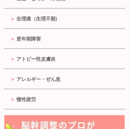
生理痛（生理不順)
更年期障害
アトピー性皮膚炎
アレルギー・ぜん息
慢性疲労