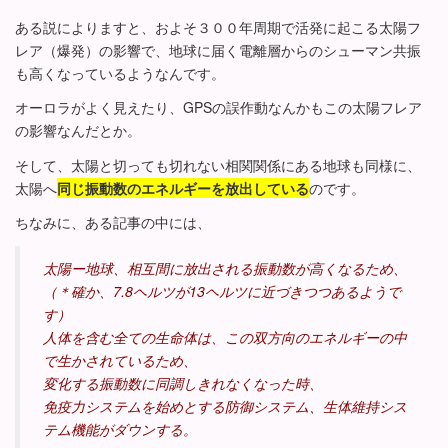
ある説によりますと、およそ３００年周期で活発に起こる太陽フ
レア（爆発）の影響で、地球に届く電離層からのシューマン共振
も高くなっているようなんです。
オーロラがよく見えたり、GPSの誤作動なんかもこの太陽フレア
の影響なんだとか。
そして、太陽と切っても切れない相関関係にある地球も同様に、
太陽へ
同じ振動数のエネルギーを放出している
のです。
ちなみに、ある記事の中には、
太陽ー地球、相互間に放出される振動数が高くなるため、
（＊確か、7.8ヘルツが13ヘルツに近づきつつあるようで
す）
人体を含む全ての生命体は、この双方向のエネルギーの中
で生かされているため、
変化する振動数に同調しきれなくなった時、
免疫力システムを始めとする防御システム、生体維持シス
テム機能がダウンする。