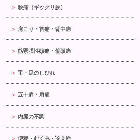
腰痛（ギックリ腰）
肩こり・首痛・背中痛
筋緊張性頭痛・偏頭痛
手・足のしびれ
五十肩・肩痛
内臓の不調
便秘・むくみ・冷え性