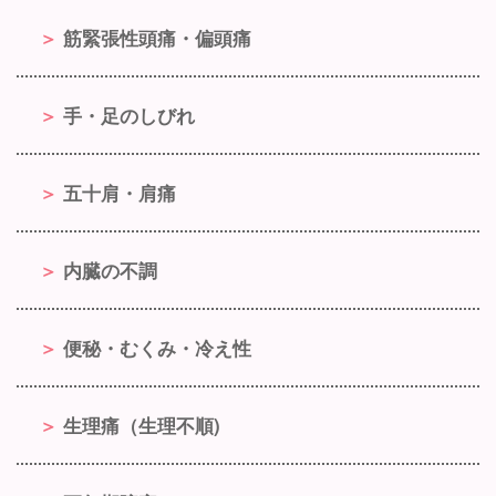
筋緊張性頭痛・偏頭痛
手・足のしびれ
五十肩・肩痛
内臓の不調
便秘・むくみ・冷え性
生理痛（生理不順)