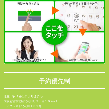
予約優先制
北花田駅 １番出口より徒步5分
大阪府堺市北区北花田町２丁目１９４−１
モアクレスト北花田１０１号