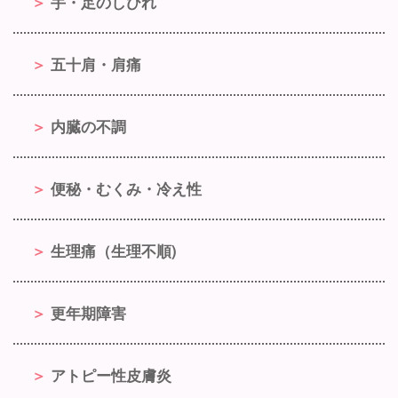
手・足のしびれ
五十肩・肩痛
内臓の不調
便秘・むくみ・冷え性
生理痛（生理不順)
更年期障害
アトピー性皮膚炎