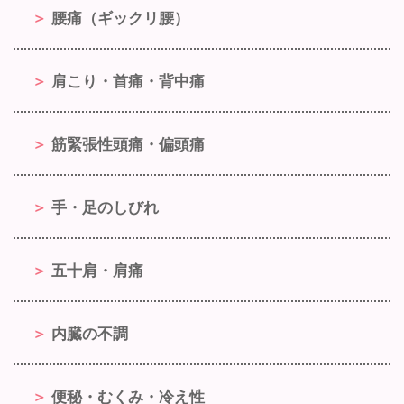
腰痛（ギックリ腰）
肩こり・首痛・背中痛
筋緊張性頭痛・偏頭痛
手・足のしびれ
五十肩・肩痛
内臓の不調
便秘・むくみ・冷え性