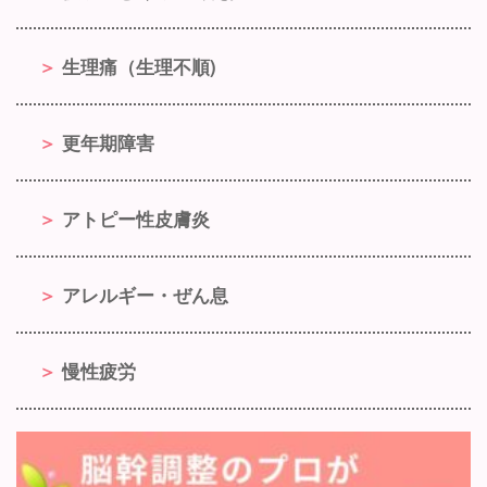
生理痛（生理不順)
更年期障害
アトピー性皮膚炎
アレルギー・ぜん息
慢性疲労