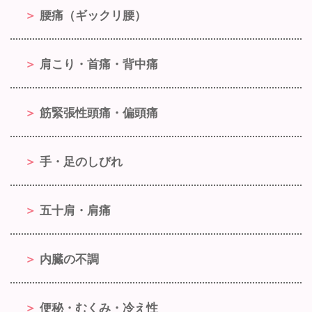
腰痛（ギックリ腰）
肩こり・首痛・背中痛
筋緊張性頭痛・偏頭痛
手・足のしびれ
五十肩・肩痛
内臓の不調
便秘・むくみ・冷え性