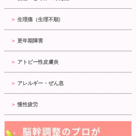
生理痛（生理不順)
更年期障害
アトピー性皮膚炎
アレルギー・ぜん息
慢性疲労