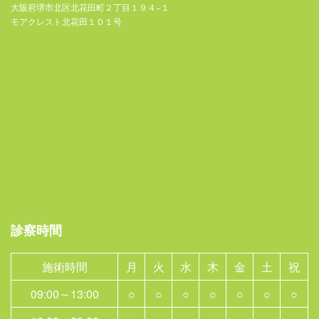
大阪府堺市北区北花田町２丁目１９４−１
モアクレスト北花田１０１号
診察時間
施術時間
月
火
水
木
金
土
祝
09:00～13:00
○
○
○
○
○
○
○