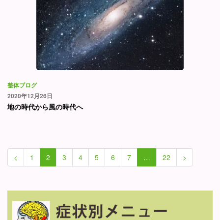
整体ブログ
2020年12月26日
地の時代から風の時代へ
<
1
2
3
4
5
6
7
…
22
>